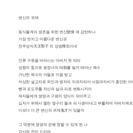
변신의 귀재
동식물계의 생존을 위한 변신變身 에 감탄하나
가장 멋지고 아름다운 변신은
천주성자天主聖子 의 강생降生이네
인류 구원을 바라시는 아버지 뜻 따라
성령의 힘으로 동정녀의 태胎를 빌어 태어난 예수
가난한 목수의 아들로 키움 받고
자상한 설교자로 죄인과 병자의 치유자되어 사랑과자비가 충만한 아
빵과 포도주를 자신의 살과 피로 변화시키어
제자들에게 생명과 구원의 양식이 되어주고
십자가 위에서 찔린 옆구리 물과 피 다쏟아내고 부활하여 아버지께
이보다 더 큰 변신의 귀재鬼才가 있을까
그 덕분에 영생의 은혜 청할 수 있게 된 나
감사와 찬미 드리며